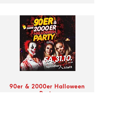
90er & 2000er Halloween
Party
Sa.,
31.10.2026
| 22
:00 Uhr
Read More